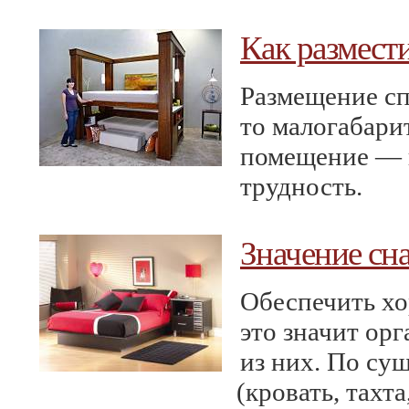
Как размест
Размещение сп
то малогабари
помещение — в
трудность.
Значение сна
Обеспечить хо
это значит ор
из них. По су
(
кровать, тахта