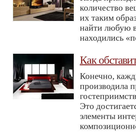
количество ве
их таким обра
найти любую в
находились
«
п
Как обстави
Конечно, кажд
производила п
гостеприимств
Это достигаетс
элементы инте
композиционно