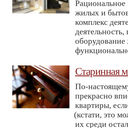
Рациональное 
жилых и быто
комплекс деяте
деятельность,
оборудование 
функционально
Старинная м
По-настоящему
прекрасно впи
квартиры, есл
(
кстати, это м
их среди оста