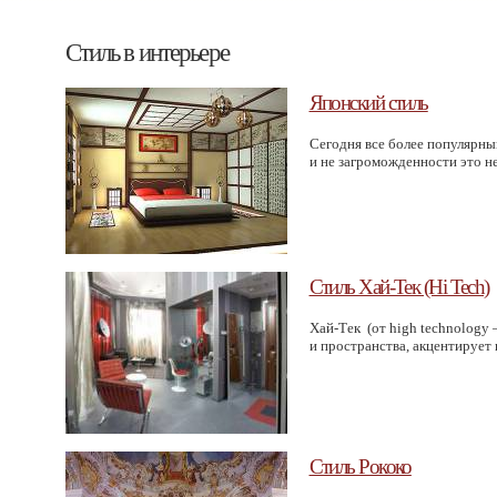
Стиль в интерьере
Японский стиль
Сегодня все более популярны
и не загроможденности это не
Стиль Хай-Тек (Hi Tech)
Хай-Тек
(от
high technology 
и пространства, акцентирует 
Стиль Рококо