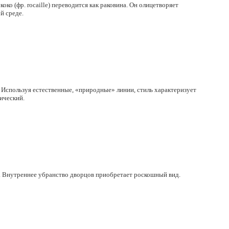
ококо
(фр
. rocaille) переводится как раковина. Он олицетворяет
й среде.
 Используя естественные,
«природные
» линии, стиль характеризует
зический.
ю. Внутреннее убранство дворцов приобретает роскошный вид.