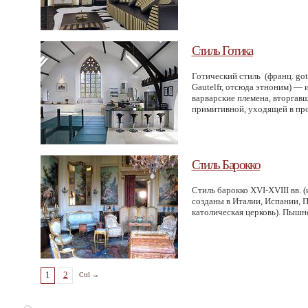
Стиль Готика
Готический стиль
(франц
. go
Gautelfr, отсюда этноним) —
варварские племена, вторгавш
примитивной, уходящей в пр
Стиль Барокко
Стиль барокко XVI-XVIII вв.
(
созданы в Италии, Испании, 
католическая церковь). Пышн
1
2
Ctrl →