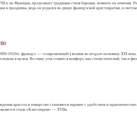
III в. во Франции, продолжает традиции стиля барокко, немного их изменяя. Р
я и праздника, ведь он родился во дворе французской аристократии, в светско
уво
1890
-1920гг. француз. —
«современный
»)
возник во вторую половину XIX века.
ловека в целом. Во главу угла ставится комфорт, как стилистический, так и фи
ждения красота и изящество становятся наравне с удобством и практичность
оявляется стиль
«Классицизм
» — XVIIв.