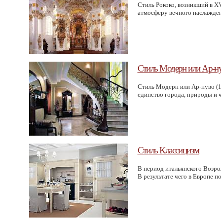
Стиль Рококо, возникший в XV
атмосферу вечного наслаждени
Стиль Модерн или Ар-н
Стиль Модерн или Ар-нуво
(
единство города, природы и че
Стиль Классицизм
В период итальянского Возро
В результате чего в Европе п