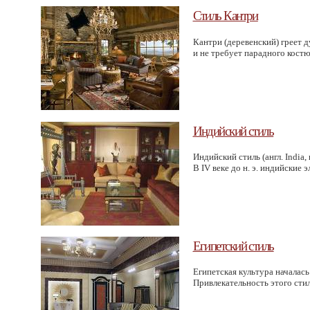
Стиль Кантри
Кантри
(деревенский
) греет
и не требует парадного костю
Индийский стиль
Индийский стиль
(англ
. India
В IV веке до н. э. индийские
Египетский стиль
Египетская культура началась
Привлекательность этого стил