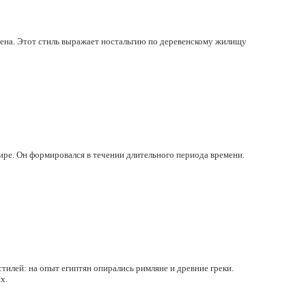
ена. Этот стиль выражает ностальгию по деревенскому жилищу
ре. Он формировался в течении длительного периода времени.
стилей: на опыт египтян опирались римляне и древние греки.
х.