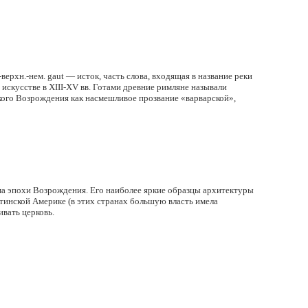
 др.-верхн.-нем. gaut — исток, часть слова, входящая в название реки
искусстве в XIII-XV вв. Готами древние римляне называли
нского Возрождения как насмешливое прозвание
«варварской
»,
ма эпохи Возрождения. Его наиболее яркие образцы архитектуры
атинской Америке
(в
этих странах большую власть имела
вать церковь.