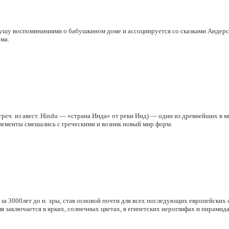
 душу воспоминаниями о бабушкином доме и ассоциируется со сказками Андерс
ма.
, греч. из авест. Hindu —
«страна
Инда» от реки Инд) — один из древнейших в ми
 элементы смешались с греческими и возник новый мир форм.
 за 3000лет до н. эры, став основой почти для всех последующих европейских 
я заключается в ярких, солнечных цветах, в египетских иероглифах и пирамида