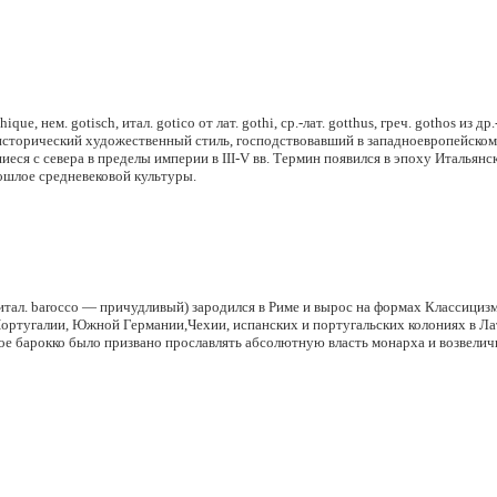
thique, нем. gotisch, итал. gotico от лат. gothi, ср.-лат. gotthus, греч. gothos из
 исторический художественный стиль, господствовавший в западноевропейском 
иеся с севера в пределы империи в III-V вв. Термин появился в эпоху Италья
ошлое средневековой культуры.
итал
. barocco — причудливый) зародился в Риме и вырос на формах Классициз
Португалии, Южной Германии,Чехии, испанских и португальских колониях в Л
ое барокко было призвано прославлять абсолютную власть монарха и возвеличи