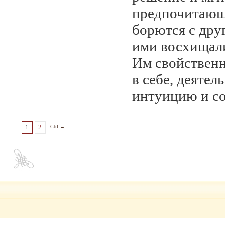
предпочитающи
борются с дру
ими восхищали
Им свойственн
в себе, деяте
интуицию и со
1
2
Ctrl →