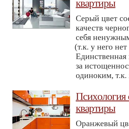
квартиры
Серый цвет со
качеств черног
себя ненужным
(
т.к. у него не
Единственная 
за истощеннос
одиноким, т.к.
Психология 
квартиры
Оранжевый цве