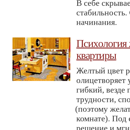
В себе скрывае
стабильность.
начинания.
Психология 
квартиры
Желтый цвет р
олицетворяет 
гибкий, везде 
трудности, сп
(
поэтому желат
комнате). Под
решение и мгн