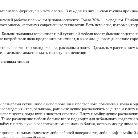
териалов, фурнитуры и технологий. В каждом из них — свои группы производ
елей работает в нижнем ценовом сегменте. Около 30% — в среднем. Приблизит
материалов, используя современные технологии. Есть немногие, которые утве
. Больше половины всей импортной кухонной мебели ввозят бывшие соцстран
е потребители явно предпочитают импорт, в высоком ценовом диапазоне сор
оторый состоит из холодильника, раковины и плиты. Идеальным расстоянием 
бе, а меньшее может создать тесноту в помещении.
основных типов:
и размерами кухни, либо с использованием просторного помещения, когда в од
я соблюдения
«
треугольника», раковину лучше расположить в центре, а плиту 
спользуется, когда кухня является сквозной. Плиту и мойку лучше расположит
а. Такое размещение мебели больше всего подходит для небольшого квадратног
ойку и плиту нужно расположить максимально близко, оставив между ними р
с дополнительным выпуском либо рабочей поверхности, либо шкафа с мойкой и
а или сервировочный стол.