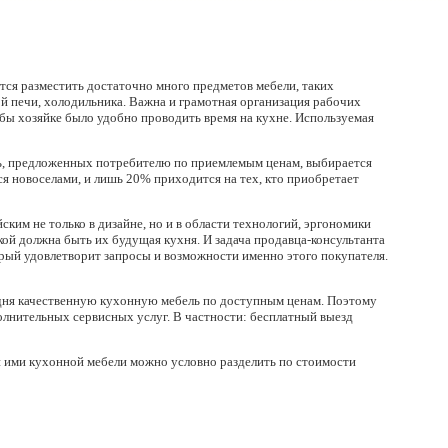
тся разместить достаточно много предметов мебели, таких
ой печи, холодильника. Важна и грамотная организация рабочих
обы хозяйке было удобно проводить время на кухне. Используемая
нь, предложенных потребителю по приемлемым ценам, выбирается
ся новоселами, и лишь 20% приходится на тех, кто приобретает
ким не только в дизайне, но и в области технологий, эргономики
кой должна быть их будущая кухня. И задача продавца-консультанта
рый удовлетворит запросы и возможности именно этого покупателя.
одня качественную кухонную мебель по доступным ценам. Поэтому
полнительных сервисных услуг. В частности: бесплатный выезд
й ими кухонной мебели можно условно разделить по стоимости