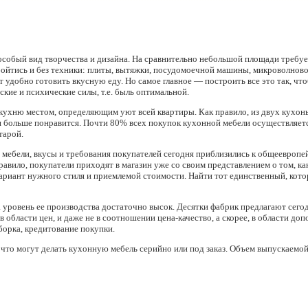
собый вид творчества и дизайна. На сравнительно небольшой площади требуе
обойтись и без техники: плиты, вытяжки, посудомоечной машины, микроволнов
т удобно готовить вкусную еду. Но самое главное — построить все это так, чт
кие и психические силы, т.е. быль оптимальной.
кухню местом, определяющим уют всей квартиры. Как правило, из двух кухо
орая больше понравится. Почти 80% всех покупок кухонной мебели осуществляет
тарой.
мебели, вкусы и требования покупателей сегодня приблизились к общеевропейс
равило, покупатели приходят в магазин уже со своим представлением о том, ка
ариант нужного стиля и приемлемой стоимости. Найти тот единственный, кото
а уровень ее производства достаточно высок. Десятки фабрик предлагают сег
области цен, и даже не в соотношении цена-качество, а скорее, в области до
сборка, кредитование покупки.
что могут делать кухонную мебель серийно или под заказ. Объем выпускаемо