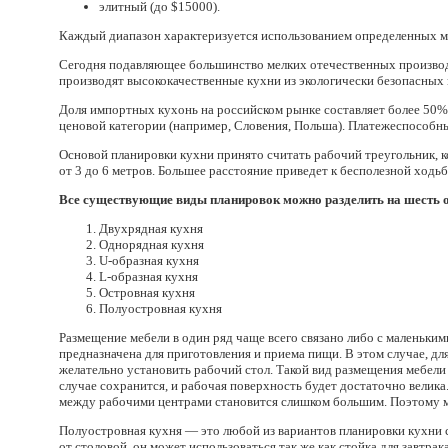
элитный
(
до $15000).
Каждый диапазон характеризуется использованием определенных ма
Сегодня подавляющее большинство мелких отечественных производит
производят высококачественные кухни из экологически безопасных 
Доля импортных кухонь на российском рынке составляет более 50%
ценовой категории
(
например, Словения, Польша). Платежеспособны
Основой планировки кухни принято считать рабочий треугольник, к
от 3 до 6 метров. Большее расстояние приведет к бесполезной ходь
Все существующие виды планировок можно разделить на шесть 
Двухрядная кухня
Однорядная кухня
U-образная кухня
L-образная кухня
Островная кухня
Полуостровная кухня
Размещение мебели в один ряд чаще всего связано либо с маленьким
предназначена для приготовления и приема пищи. В этом случае, дл
желательно установить рабочий стол. Такой вид размещения мебели и
случае сохранится, и рабочая поверхность будет достаточно велик
между рабочими центрами становится слишком большим. Поэтому м
Полуостровная кухня — это любой из вариантов планировки кухни 
от столовой, он может использоваться так же как стойка для завтрак