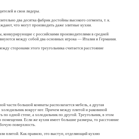
ителей и свои лидеры.
ельно два десятка фабрик достойны высокого сегмента, т. к.
рждают, что могут производить даже элитные кухни.
ы, конкурирующие с российскими производителями в средней
евнуются между собой два основных игрока — Италия и Германия.
между сторонами этого треугольника считается расстояние
ной части большой комнаты располагается мебель, а другая
и холодильник вокруг нее. Причем между плитой и раковиной
ь по одной стене, а холодильник по другой. Треугольник, в этом
о помещения. Если же кухня имеет большие размеры, то расстояние
абочую поверхность.
ли плитой. Как правило, это выступ, отделяющий кухню