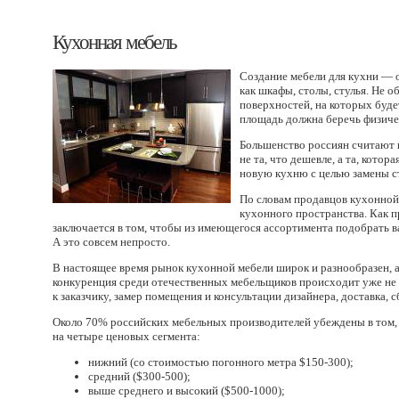
Кухонная мебель
Создание мебели для кухни — о
как шкафы, столы, стулья. Не 
поверхностей, на которых буде
площадь должна беречь физичес
Большенство россиян считают 
не та, что дешевле, а та, кот
новую кухню с целью замены с
По словам продавцов кухонной 
кухонного пространства. Как п
заключается в том, чтобы из имеющегося ассортимента подобрать в
А это совсем непросто.
В настоящее время рынок кухонной мебели широк и разнообразен, 
конкуренция среди отечественных мебельщиков происходит уже не в 
к заказчику, замер помещения и консультации дизайнера, доставка, 
Около 70% российских мебельных производителей убеждены в том, 
на четыре ценовых сегмента:
нижний
(
со стоимостью погонного метра $150-300);
средний
(
$300-500);
выше среднего и высокий
(
$500-1000);